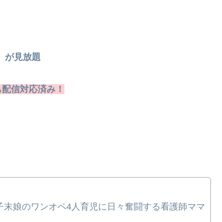
マ）が見放題
も配信対応済み！
子末娘のワンオペ4人育児に日々奮闘する看護師ママ