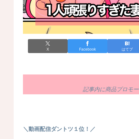
X
Facebook
はてブ
記事内に商品プロモー
＼動画配信ダントツ１位！／