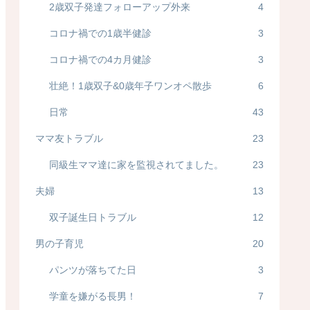
2歳双子発達フォローアップ外来
4
コロナ禍での1歳半健診
3
コロナ禍での4カ月健診
3
壮絶！1歳双子&0歳年子ワンオペ散歩
6
日常
43
ママ友トラブル
23
同級生ママ達に家を監視されてました。
23
夫婦
13
双子誕生日トラブル
12
男の子育児
20
パンツが落ちてた日
3
学童を嫌がる長男！
7