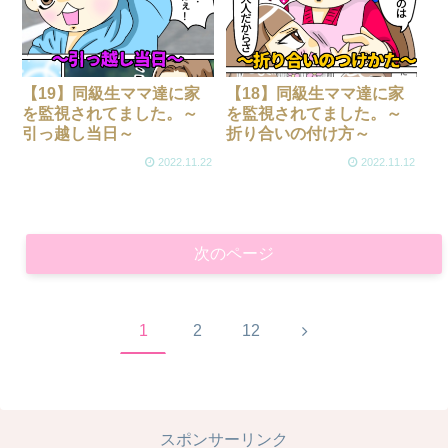
【19】同級生ママ達に家
【18】同級生ママ達に家
を監視されてました。～
を監視されてました。～
引っ越し当日～
折り合いの付け方～
2022.11.22
2022.11.12
次のページ
次
1
2
12
へ
スポンサーリンク