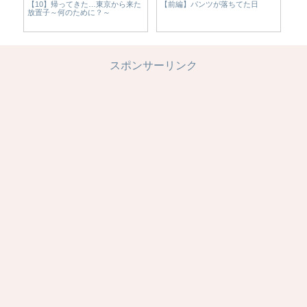
【10】帰ってきた…東京から来た
【前編】パンツが落ちてた日
【
放置子～何のために？～
放
スポンサーリンク