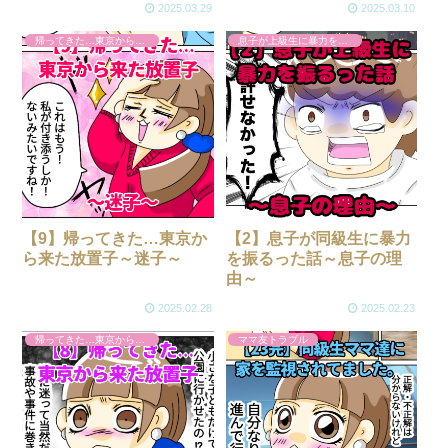
2025.03.29
2025.03.10
帰ってきた…東京から来た放置子
息子が上級生に暴力を振るった話
【9】帰ってきた…東京か
【2】息子が同級生に暴力
ら来た放置子～迷子～
を振るった話～息子の理
由～
2025.02.28
2025.02.23
帰ってきた…東京から来た放置子
ママ友トラブル