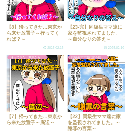
【8】帰ってきた…東京か
【23-完】同級生ママ達に
ら来た放置子～行ってく
家を監視されてました。
れば？～
～自分なりの答え～
2025.02.16
2025.02.10
帰ってきた…東京から来た放置子
同級生ママ達に家を監視されてました。
【7】帰ってきた…東京か
【22】同級生ママ達に家
ら来た放置子～底辺～
を監視されてました。～
謝罪の言葉～