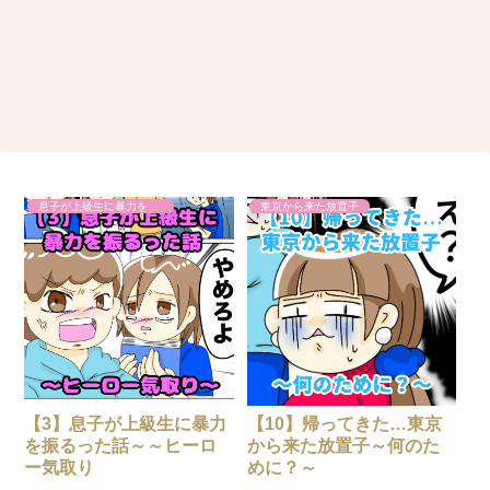
息子が上級生に暴力を振るった話
東京から来た放置子
【3】息子が上級生に暴力
【10】帰ってきた…東京
を振るった話～～ヒーロ
から来た放置子～何のた
ー気取り
めに？～