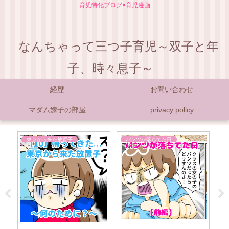
育児特化ブログ×育児漫画
なんちゃって三つ子育児～双子と年
子、時々息子～
経歴
お問い合わせ
マダム嫁子の部屋
privacy policy
東京から来た放置子
パンツが落ちてた日