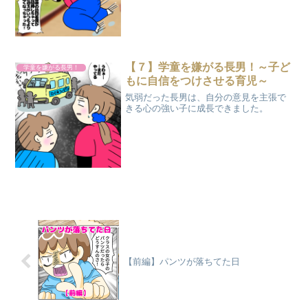
作品もチェックマダム嫁子こんにちは！
10歳長男、１歳双子、０歳年子末娘のワ
ンオペ４人育児に...
【７】学童を嫌がる長男！～子ど
学童を嫌がる長男！
もに自信をつけさせる育児～
気弱だった長男は、自分の意見を主張で
きる心の強い子に成長できました。
【前編】パンツが落ちてた日