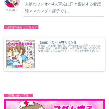
末娘のワンオペ4人育児に日々奮闘する看護
マダム嫁子
師ママのマダム嫁子です。
＼前回の漫画はこちら／
【前編】パンツが落ちてた日
晴れた、ある暑い夏の日。小学校6年生の息子・そうすけ
の身に起きた、衝撃の事件。水泳の授業の後、教室の床に
女の子のパンツが落ちていた…。クラスの女の子のパンツ
だったらどうすればいいの…？パンツの落とし主をめぐっ
て巻き起こるコメディ漫画。
＼漫画の作者情報／