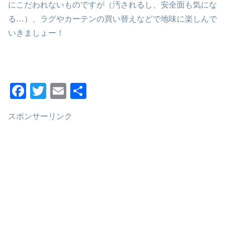
にこだわれないものですが（汚されるし、安全面も気にな
る…）、ラグやカーテンの買い替えなどで地味に楽しんで
いきましょー！
F
T
E
共
a
wi
m
有
スポンサーリンク
c
tt
ail
e
er
b
o
o
k