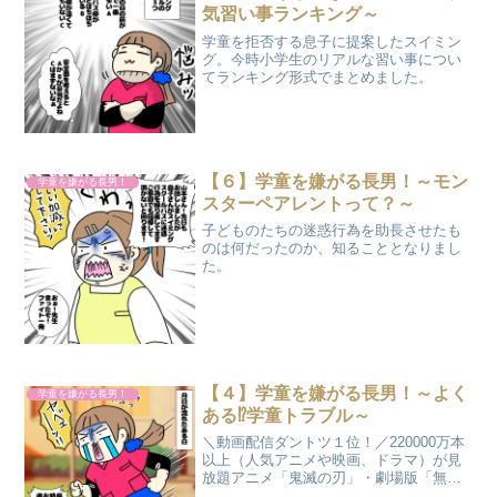
気習い事ランキング～
学童を拒否する息子に提案したスイミン
グ。今時小学生のリアルな習い事につい
てランキング形式でまとめました。
【６】学童を嫌がる長男！～モン
学童を嫌がる長男！
スターペアレントって？～
子どものたちの迷惑行為を助長させたも
のは何だったのか、知ることとなりまし
た。
【４】学童を嫌がる長男！～よく
学童を嫌がる長男！
ある⁉学童トラブル～
＼動画配信ダントツ１位！／220000万本
以上（人気アニメや映画、ドラマ）が見
放題アニメ「鬼滅の刃」・劇場版「無限
列車編」も配信対応済み！そのほか人気