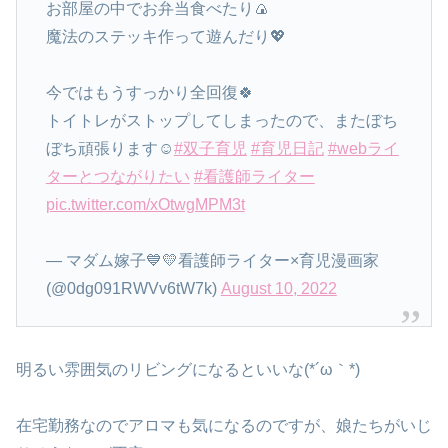
お部屋の中でお弁当食べたり🍙
魔法のステッキ作って遊んだり💖
今ではもうすっかり全回復🍀
トイトレがストップしてしまったので、またぼち
ぼち頑張ります☺️
#双子育児
#育児日記
#webライ
ターとつながりたい
#看護師ライター
pic.twitter.com/xOtwgMPM3t
— マダム嫁子💙💛看護師ライター×育児漫画家
(@0dg091RWVv6tW7k)
August 10, 2022
明るい雰囲気のリビングになるといいな(*´ω｀*)
在宅勤務なのでアロマも気になるのですが、娘たちがいじ