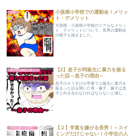
小規模小学校での運動会！メリッ
日常
ト・デメリット
大規模・小規模小学校のリアルなメリッ
ト、デメリットについて。長男の運動会
の様子も描きました。
【2】息子が同級生に暴力を振る
息子が上級生に暴力を振るった話
った話～息子の理由～
息子のそうすけが学童で上級生に暴力を
振るった話を聞いた母・嫁子。嫁子は息
子と向き合わなければならないと感じ、
そうすけと話し合いの場を設ける。対峙
した母・嫁子に対し、そうすけは涙なが
らに理由を話し始めたのだった。
【２】学童を嫌がる長男！～スイ
学童を嫌がる長男！
ミングだけじゃない！小学生の人