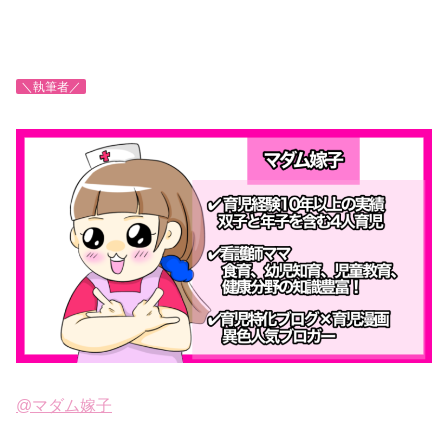
＼執筆者／
@マダム嫁子