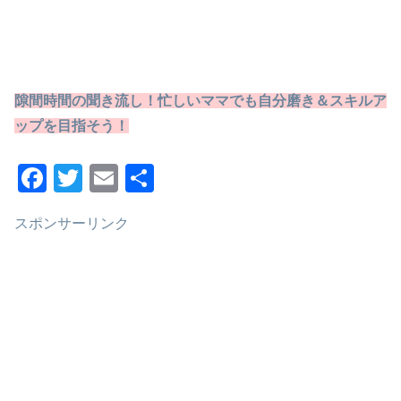
隙間時間の聞き流し！忙しいママでも自分磨き＆スキルア
ップを目指そう！
F
T
E
共
a
wi
m
有
スポンサーリンク
c
tt
ail
e
er
b
o
o
k