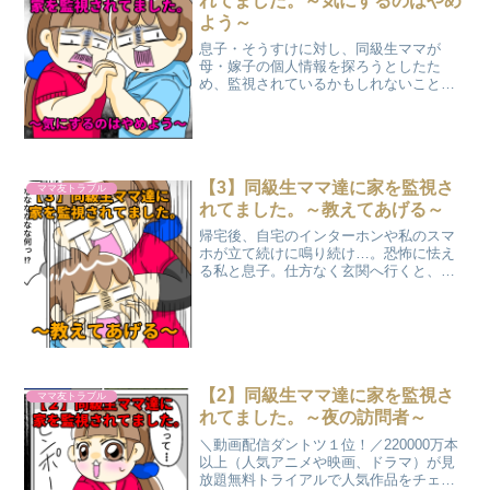
れてました。～気にするのはやめ
よう～
息子・そうすけに対し、同級生ママが
母・嫁子の個人情報を探ろうとしたた
め、監視されているかもしれないことに
気づく嫁子親子。父・旦那氏に監視され
ているかもしれないことを伝えるも、
「気にしなければいい」と笑いながら一
蹴されてしまう。
【3】同級生ママ達に家を監視さ
ママ友トラブル
れてました。～教えてあげる～
帰宅後、自宅のインターホンや私のスマ
ホが立て続けに鳴り続け…。恐怖に怯え
る私と息子。仕方なく玄関へ行くと、現
れた人物はとんでもない異常な発言を繰
り返し、私は言葉を失うのでした。ご近
所＆ママ友トラブルの恐怖ストーリー。
【2】同級生ママ達に家を監視さ
ママ友トラブル
れてました。～夜の訪問者～
＼動画配信ダントツ１位！／220000万本
以上（人気アニメや映画、ドラマ）が見
放題無料トライアルで人気作品をチェッ