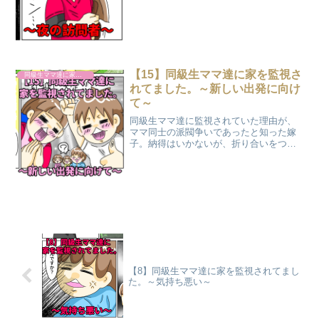
ク マダム嫁子こんにちは！ 11歳長男、
２歳双子、１歳年子末娘のワンオペ４人
育児に日々奮闘する看護師ママのマダム
嫁子です。 ...
【15】同級生ママ達に家を監視さ
同級生ママ達に家を監視されてました。
れてました。～新しい出発に向け
て～
同級生ママ達に監視されていた理由が、
ママ同士の派閥争いであったと知った嫁
子。納得はいかないが、折り合いをつけ
るよりない。そこで、環境を変えるため
に嫁子は引っ越しを決意する。そして旦
那氏に引っ越ししたいことを伝えるのだ
った。
【8】同級生ママ達に家を監視されてまし
た。～気持ち悪い～