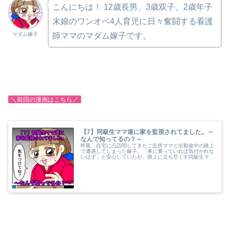
こんにちは！
12歳長男、3歳双子、2歳年子
末娘のワンオペ4人育児に日々奮闘する看護
マダム嫁子
師ママのマダム嫁子です。
＼前回の漫画はこちら／
【7】同級生ママ達に家を監視されてました。～
なんで知ってるの？～
昨夜、自宅に凸訪問してきたご近所ママと出勤途中の路上
で遭遇してしまった嫁子。「車に乗っていれば気付かれな
いはず」と安心していたが、路上に立ち尽くす同級生ママ
は、不気味な笑みを浮かべて、走り去る嫁子の車を見つめ
ていた…。