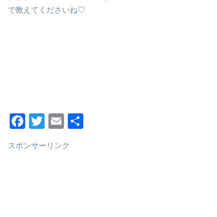
で教えてくださいね♡
F
T
E
共
a
wi
m
有
スポンサーリンク
c
tt
ail
e
er
b
o
o