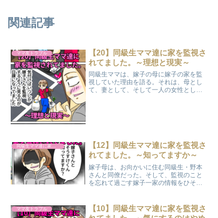
関連記事
【20】同級生ママ達に家を監視さ
ママ友トラブル
れてました。～理想と現実～
同級生ママは、嫁子の母に嫁子の家を監
視していた理由を語る。それは、母とし
て、妻として、そして一人の女性として
抱える心の葛藤だった。自らの行いを反
省し、涙を流して謝罪する同級生ママ
に、嫁子の母が衝撃的な事実を告げ
る…。
【12】同級生ママ達に家を監視さ
同級生ママ達に家を監視されてました。
れてました。～知ってますか～
嫁子母は、お向かいに住む同級生・野本
さんと同僚だった。そして、監視のこと
を忘れて過ごす嫁子一家の情報をひそか
に探っていたことを知る。嫁子母が語
る、監視の経緯とは…？これまで謎に包
まれていた真実が、遂に明かされていく
【10】同級生ママ達に家を監視さ
ママ友トラブル
こととなる。