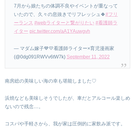
7月から娘たちの体調不良やイベントが重なって
いたので、久々の息抜きでリフレッシュ🍀
#フリ
ーランス
#webライターと繋がりたい
#看護師ラ
イター
pic.twitter.com/aA1YAuwgvh
— マダム嫁子💙💛看護師ライター×育児漫画家
(@0dg091RWVv6tW7k)
September 11, 2022
南房総の美味しい海の幸も堪能しました♡
浜焼なども美味しそうでしたが、車だとアルコール楽しめ
ないので残念…。
コスパや手軽さから、我が家は圧倒的に家飲み派です。