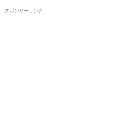
a
wi
m
有
スポンサーリンク
c
tt
ail
e
er
b
o
o
k