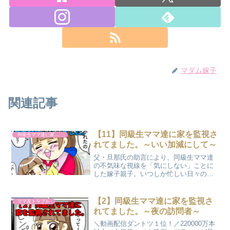
マダム嫁子
関連記事
【11】同級生ママ達に家を監視さ
同級生ママ達に家を監視されてました。
れてました。～いい加減にして～
父・旦那氏の助言により、同級生ママ達
の不気味な視線を「気にしない」ことに
した嫁子親子。いつしか忙しい日々の中
で、家を監視されているかもしれない事
実をすっかり忘れてしまう。しかし、新
たな動きにより、物語は急展開を見せる
【2】同級生ママ達に家を監視さ
ママ友トラブル
こととなる。
れてました。～夜の訪問者～
＼動画配信ダントツ１位！／220000万本