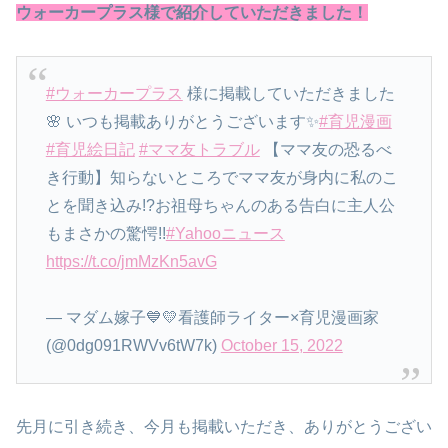
ウォーカープラス様で紹介していただきました！
#ウォーカープラス
様に掲載していただきました
🌸 いつも掲載ありがとうございます✨
#育児漫画
#育児絵日記
#ママ友トラブル
【ママ友の恐るべ
き行動】知らないところでママ友が身内に私のこ
とを聞き込み!?お祖母ちゃんのある告白に主人公
もまさかの驚愕!!
#Yahooニュース
https://t.co/jmMzKn5avG
— マダム嫁子💙💛看護師ライター×育児漫画家
(@0dg091RWVv6tW7k)
October 15, 2022
先月に引き続き、今月も掲載いただき、ありがとうござい