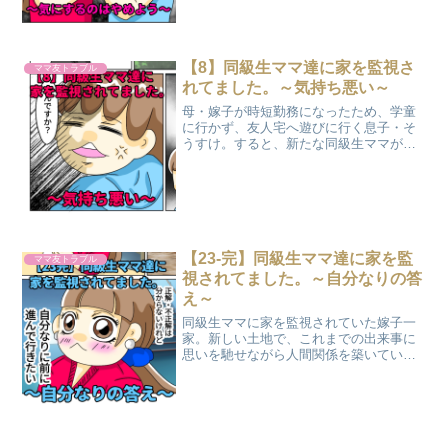
ているかもしれないことを伝えるも、
「気にしなければいい」と笑いながら一
蹴されてしまう。
【8】同級生ママ達に家を監視さ
ママ友トラブル
れてました。～気持ち悪い～
母・嫁子が時短勤務になったため、学童
に行かず、友人宅へ遊びに行く息子・そ
うすけ。すると、新たな同級生ママがそ
うすけのママに現れ、そうすけに接触す
る。突然現れて接触をはかった恐怖の理
由とは果たして…？
【23-完】同級生ママ達に家を監
ママ友トラブル
視されてました。～自分なりの答
え～
同級生ママに家を監視されていた嫁子一
家。新しい土地で、これまでの出来事に
思いを馳せながら人間関係を築いてい
く。嫁子が導き出した自分なりの答え
は、前に進むことだった。