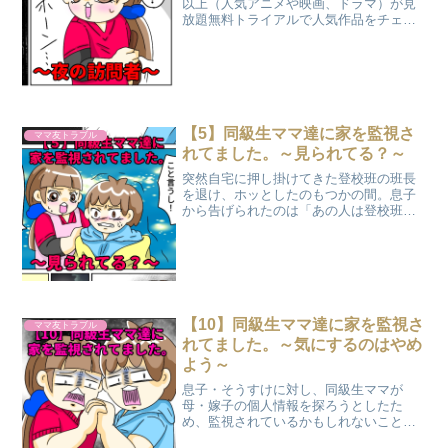
以上（人気アニメや映画、ドラマ）が見
放題無料トライアルで人気作品をチェッ
ク マダム嫁子こんにちは！ 11歳長男、
２歳双子、１歳年子末娘のワンオペ４人
育児に日々奮闘する看護師ママのマダム
嫁子です。 ...
【5】同級生ママ達に家を監視さ
ママ友トラブル
れてました。～見られてる？～
突然自宅に押し掛けてきた登校班の班長
を退け、ホッとしたのもつかの間。息子
から告げられたのは「あの人は登校班の
班長ではない」という衝撃の事実だっ
た。あの人は誰？どこから見てるの？初
めて気づいた視線に、その夜、恐怖す
る。
【10】同級生ママ達に家を監視さ
ママ友トラブル
れてました。～気にするのはやめ
よう～
息子・そうすけに対し、同級生ママが
母・嫁子の個人情報を探ろうとしたた
め、監視されているかもしれないことに
気づく嫁子親子。父・旦那氏に監視され