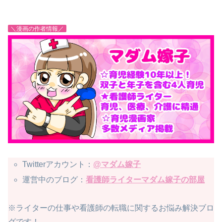
＼漫画の作者情報／
Twitterアカウント：
@マダム嫁子
運営中のブログ：
看護師ライターマダム嫁子の部屋
※ライターの仕事や看護師の転職に関するお悩み解決ブロ
グです！