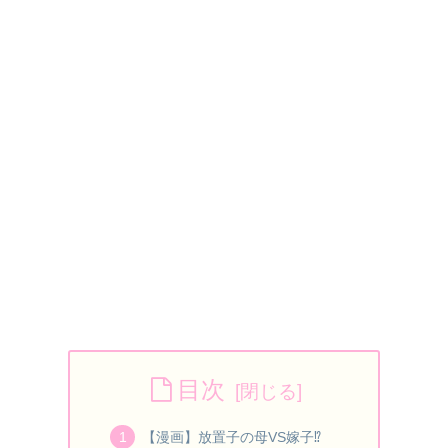
目次
【漫画】放置子の母VS嫁子⁉