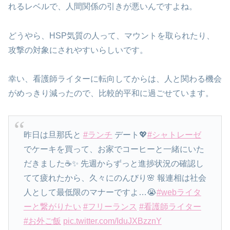
れるレベルで、人間関係の引きが悪いんですよね。
どうやら、HSP気質の人って、マウントを取られたり、
攻撃の対象にされやすいらしいです。
幸い、看護師ライターに転向してからは、人と関わる機会
がめっきり減ったので、比較的平和に過ごせています。
昨日は旦那氏と
#ランチ
デート💖
#シャトレーゼ
でケーキを買って、お家でコーヒーと一緒にいた
だきました☕️✨ 先週からずっと進捗状況の確認し
てて疲れたから、久々にのんびり🌸 報連相は社会
人として最低限のマナーですよ…😭
#webライタ
ーと繋がりたい
#フリーランス
#看護師ライター
#お外ご飯
pic.twitter.com/IduJXBzznY