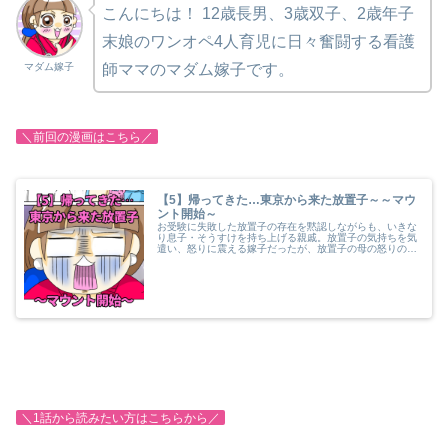
こんにちは！
12歳長男、3歳双子、2歳年子
末娘のワンオペ4人育児に日々奮闘する看護
マダム嫁子
師ママのマダム嫁子です。
＼前回の漫画はこちら／
【5】帰ってきた…東京から来た放置子～～マウ
ント開始～
お受験に失敗した放置子の存在を黙認しながらも、いきな
り息子・そうすけを持ち上げる親戚。放置子の気持ちを気
遣い、怒りに震える嫁子だったが、放置子の母の怒りの矛
先は嫁子親子だった…。理不尽な怒りによる、マウント攻
撃が始まる。
＼1話から読みたい方はこちらから／