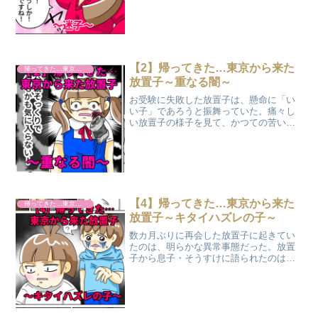
る。安堵するのもつかの間、放置子母・
マキが意外な一言をつぶやき、周囲を困
惑させるのだった。
【2】帰ってきた…東京から来た
帰ってきた…東京から来た放置子
放置子～重なる闇～
お受験に失敗した放置子は、懸命に「い
い子」であろうと振舞っていた。痛々し
い放置子の様子を見て、かつての苦い記
憶を思い出す嫁子。そして、親戚は無神
経な言葉で放置子の心の傷を抉る。嫁子
は必死にフォローするも、一人静かに怒
りを抱える人物が…。
【4】帰ってきた…東京から来た
帰ってきた…東京から来た放置子
放置子～キタイハズレの子～
数カ月ぶりに再会した放置子に起きてい
たのは、明らかな異常事態だった。放置
子から息子・そうすけに語られたのは、
悲しくも辛い事実だった…。同じ子ども
でありながら、家庭環境のあまりの違い
に、息子・そうすけは憤りを隠せない。