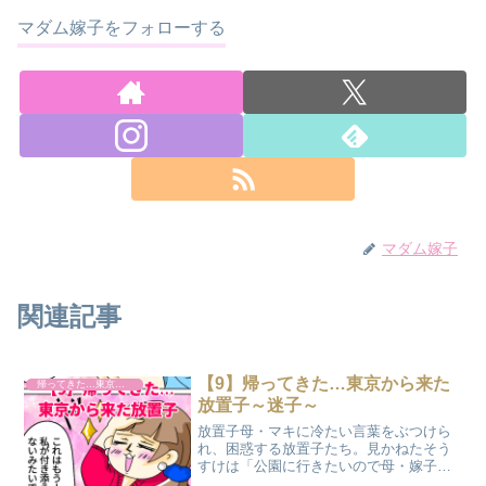
マダム嫁子をフォローする
マダム嫁子
関連記事
【9】帰ってきた…東京から来た
帰ってきた…東京から来た放置子
放置子～迷子～
放置子母・マキに冷たい言葉をぶつけら
れ、困惑する放置子たち。見かねたそう
すけは「公園に行きたいので母・嫁子に
付き添ってほしい」と自然な形で提案す