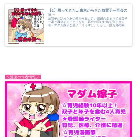
【1】帰ってきた…東京からきた放置子～再会の
日～
放置子が訪れたあの夏から数カ月。親戚の集まりで放置子
一家と再会することになり、再会の喜びに胸を弾ませる
母・マダム嫁子と息子・そうすけ。しかし、数カ月の間に
放置子の置かれている状況は激変し、異変が生じているこ
とを知る。
＼漫画の作者情報／