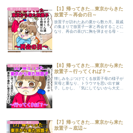
【1】帰ってきた…東京からきた
帰ってきた…東京から来た放置子
放置子～再会の日～
放置子が訪れたあの夏から数カ月。親戚
の集まりで放置子一家と再会することに
なり、再会の喜びに胸を弾ませる母・マ
ダム嫁子と息子・そうすけ。しかし、数
カ月の間に放置子の置かれている状況は
激変し、異変が生じていることを知る。
【8】帰ってきた…東京から来た
帰ってきた…東京から来た放置子
放置子～行ってくれば？～
憎しみをぶつけてくる放置子母の様子が
実母と重なり、トラウマを思い出す嫁
子。しかし、「気にしてないから大丈
夫」とその場を取り繕う。親族同士の和
気あいあいとした団らんのひと時に、放
置子に向かって放置子母は冷たい言葉を
放つのだった。
【7】帰ってきた…東京から来た
帰ってきた…東京から来た放置子
放置子～底辺～