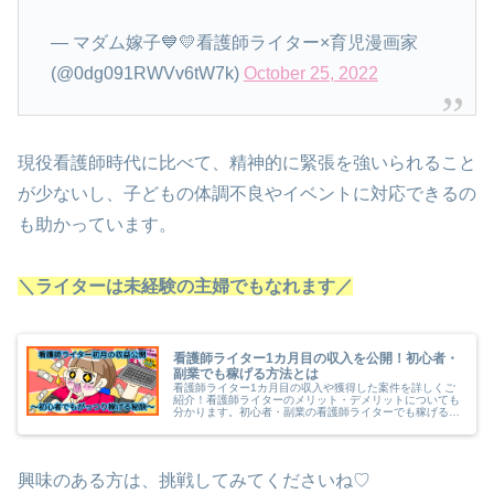
— マダム嫁子💙💛看護師ライター×育児漫画家
(@0dg091RWVv6tW7k)
October 25, 2022
現役看護師時代に比べて、精神的に緊張を強いられること
が少ないし、子どもの体調不良やイベントに対応できるの
も助かっています。
＼ライターは未経験の主婦でもなれます／
看護師ライター1カ月目の収入を公開！初心者・
副業でも稼げる方法とは
看護師ライター1カ月目の収入や獲得した案件を詳しくご
紹介！看護師ライターのメリット・デメリットについても
分かります。初心者・副業の看護師ライターでも稼げる方
法として、おすすめのライティング講座やクラウドソーシ
ングサイトも徹底解説！
興味のある方は、挑戦してみてくださいね♡