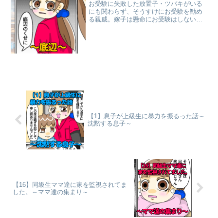
お受験に失敗した放置子・ツバキがいる
にも関わらず、そうすけにお受験を勧め
る親戚。嫁子は懸命にお受験はしないと
訴えるも、放置子母・マキの怒りが嫁子
に集中する。大卒ではなく、専門学校卒
の嫁子に「底辺」という言葉をぶつける
のだった。
【1】息子が上級生に暴力を振るった話～
沈黙する息子～
【16】同級生ママ達に家を監視されてま
した。～ママ達の集まり～