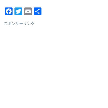
F
T
E
共
a
wi
m
有
スポンサーリンク
c
tt
ail
e
er
b
o
o
k