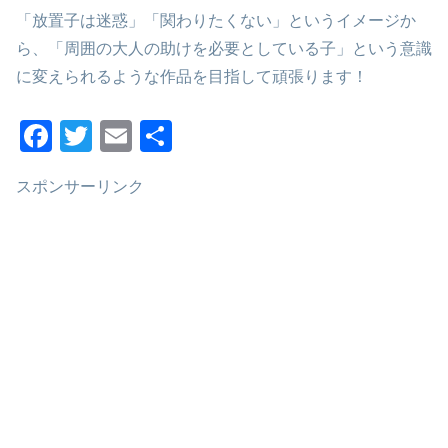
「放置子は迷惑」「関わりたくない」というイメージか
ら、「周囲の大人の助けを必要としている子」という意識
に変えられるような作品を目指して頑張ります！
F
T
E
共
a
wi
m
有
スポンサーリンク
c
tt
ail
e
er
b
o
o
k