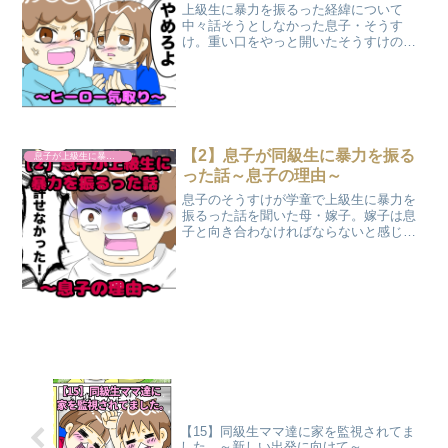
上級生に暴力を振るった経緯について
中々話そうとしなかった息子・そうす
け。重い口をやっと開いたそうすけの口
から語られたのは、残酷な事実だった。
その日、学童で起きたのは上級生による
下級生への言葉の暴力と、卑劣な差別だ
った。
【2】息子が同級生に暴力を振る
息子が上級生に暴力を振るった話
った話～息子の理由～
息子のそうすけが学童で上級生に暴力を
振るった話を聞いた母・嫁子。嫁子は息
子と向き合わなければならないと感じ、
そうすけと話し合いの場を設ける。対峙
した母・嫁子に対し、そうすけは涙なが
らに理由を話し始めたのだった。
【15】同級生ママ達に家を監視されてま
した。～新しい出発に向けて～