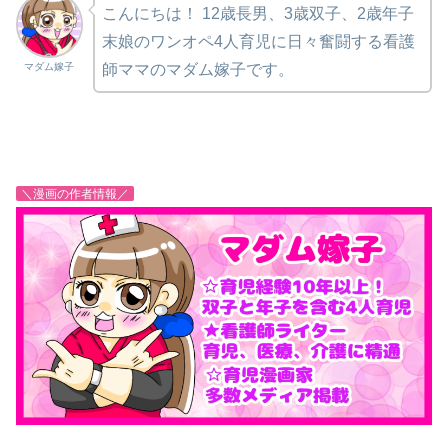
こんにちは！
12歳長男、3歳双子、2歳年子
末娘のワンオペ4人育児に日々奮闘する看護
マダム嫁子
師ママのマダム嫁子です。
＼漫画の作者情報／